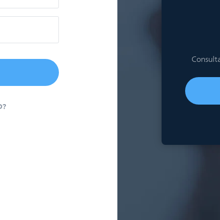
Consulta
D?